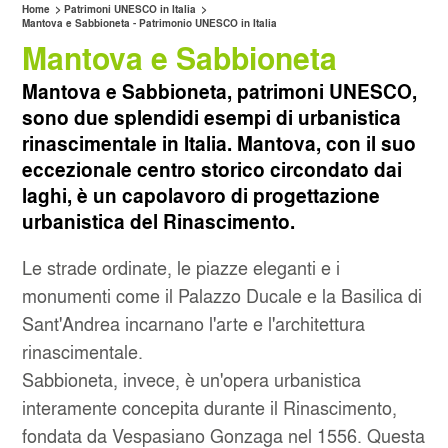
>
>
Home
Patrimoni UNESCO in Italia
Mantova e Sabbioneta - Patrimonio UNESCO in Italia
Mantova e Sabbioneta
SERVIZIO CLIENTI
CAGLIARI AEROPORTO
Mantova e Sabbioneta, patrimoni UNESCO,
SERVIZI INCLUSI
CATANIA AEROPORTO
sono due splendidi esempi di urbanistica
rinascimentale in Italia. Mantova, con il suo
SALTA LA FILA
MILANO LINATE
eccezionale centro storico circondato dai
laghi, è un capolavoro di progettazione
NOLEGGIO MENSILE
MILANO STAZIONE CENTRALE
urbanistica del Rinascimento.
Le strade ordinate, le piazze eleganti e i
NAPOLI CAPODICHINO
monumenti come il Palazzo Ducale e la Basilica di
OLBIA
Sant'Andrea incarnano l'arte e l'architettura
rinascimentale.
SANT'ANTIMO
Sabbioneta, invece, è un'opera urbanistica
interamente concepita durante il Rinascimento,
fondata da Vespasiano Gonzaga nel 1556. Questa