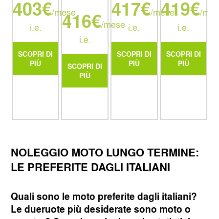
403€
417€
419€
/mese
/mese
/mes
416€
/mese
i.e.
i.e.
i.e.
i.e.
SCOPRI DI
SCOPRI DI
SCOPRI DI
PIÙ
PIÙ
PIÙ
SCOPRI DI
PIÙ
NOLEGGIO MOTO LUNGO TERMINE:
LE PREFERITE DAGLI ITALIANI
Quali sono le moto preferite dagli italiani?
Le dueruote più desiderate sono moto o