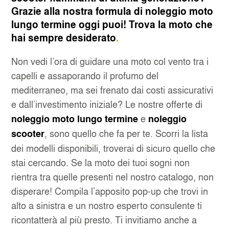
Grazie alla nostra formula di noleggio moto
lungo termine oggi puoi! Trova la moto che
SERVIZIO CLIENTI
CAGLIARI AEROPORTO
hai sempre desiderato
.
SERVIZI INCLUSI
CATANIA AEROPORTO
Non vedi l’ora di guidare una moto col vento tra i
capelli e assaporando il profumo del
SALTA LA FILA
MILANO LINATE
mediterraneo, ma sei frenato dai costi assicurativi
e dall’investimento iniziale? Le nostre offerte di
NOLEGGIO MENSILE
MILANO STAZIONE CENTRALE
e
noleggio moto lungo termine
noleggio
, sono quello che fa per te. Scorri la lista
scooter
NAPOLI CAPODICHINO
dei modelli disponibili, troverai di sicuro quello che
stai cercando. Se la moto dei tuoi sogni non
OLBIA
rientra tra quelle presenti nel nostro catalogo, non
disperare! Compila l’apposito pop-up che trovi in
SANT'ANTIMO
alto a sinistra e un nostro esperto consulente ti
ricontatterà al più presto. Ti invitiamo anche a