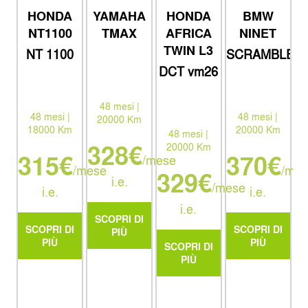
HONDA
YAMAHA
HONDA
BMW
NT1100
TMAX
AFRICA
NINET
TWIN L3
NT 1100
SCRAMBLER
DCT E.S.
DCT ym26
con valigie
laterali
48 mesi |
48 mesi |
48 mesi |
20000 Km
18000 Km
20000 Km
48 mesi |
328€
20000 Km
315€
370€
/mese
/mese
/mes
329€
i.e.
/mese
i.e.
i.e.
i.e.
SCOPRI DI
SCOPRI DI
SCOPRI DI
PIÙ
PIÙ
PIÙ
SCOPRI DI
PIÙ