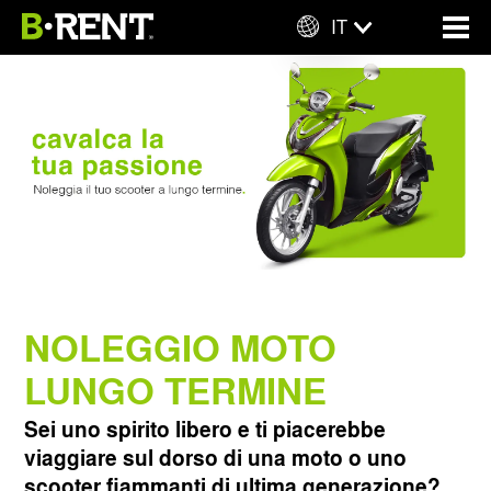
IT
BREVE TERMINE
LUNGO TERMINE
FURGONI
NOLEGGIO AUTO LUNGO TERMINE
SERVIZI
NOLEGGIO MOTO LUNGO TERMINE
SEDI
NOLEGGIO VEICOLI COMMERCIALI LUNGO TERMINE
ASSISTENZA STRADALE
NOLEGGIO MOTO
CONTATTI
ABBATTIMENTO FRANCHIGIE
VENEZIA AEROPORTO
LUNGO TERMINE
Sei uno spirito libero e ti piacerebbe
GESTIONE MULTE E VERBALI
ALGHERO
viaggiare sul dorso di una moto o uno
scooter fiammanti di ultima generazione?
PAI PROTEZIONE PERSONALE INFORTUNI
MILANO MALPENSA