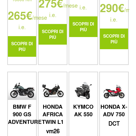
275€
290€
/mese
i.e.
/mes
265€
i.e.
/mese
i.e.
SCOPRI DI
i.e.
PIÙ
SCOPRI DI
SCOPRI DI
PIÙ
PIÙ
SCOPRI DI
PIÙ
HONDA
BMW F
KYMCO
HONDA X-
AFRICA
900 GS
AK 550
ADV 750
TWIN L1
ADVENTURE
DCT
Adventure
ym26