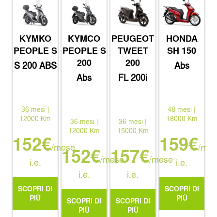
KYMCO
KYMKO
PEUGEOT
HONDA
PEOPLE S
PEOPLE S
TWEET
SH 150
200
200
S 200 ABS
Abs
VETRO GT
Abs
FL 200i
bauletto
Active
keyless e
parabrezza
ym26
36 mesi |
48 mesi |
12000 Km
18000 Km
36 mesi |
36 mesi |
12000 Km
15000 Km
152€
159€
/mese
/mes
152€
157€
/mese
/mese
i.e.
i.e.
i.e.
i.e.
SCOPRI DI
SCOPRI DI
PIÙ
PIÙ
SCOPRI DI
SCOPRI DI
PIÙ
PIÙ