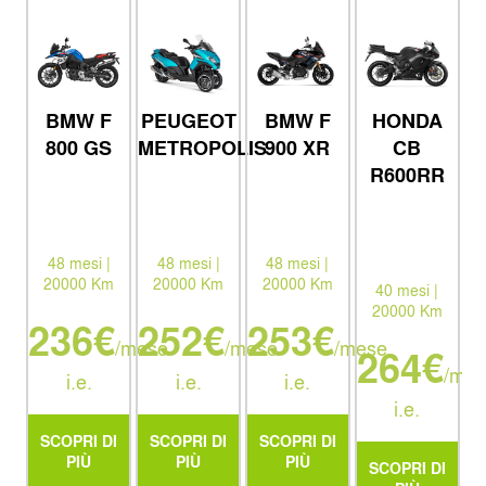
BMW F
PEUGEOT
BMW F
HONDA
800 GS
METROPOLIS
900 XR
CB
R600RR
48 mesi |
48 mesi |
48 mesi |
20000 Km
20000 Km
20000 Km
40 mesi |
20000 Km
236€
252€
253€
/mese
/mese
/mese
264€
/mes
i.e.
i.e.
i.e.
i.e.
SCOPRI DI
SCOPRI DI
SCOPRI DI
PIÙ
PIÙ
PIÙ
SCOPRI DI