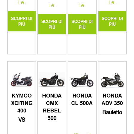
i.e.
i.e.
i.e.
i.e.
SCOPRI DI
SCOPRI DI
SCOPRI DI
SCOPRI DI
PIÙ
PIÙ
PIÙ
PIÙ
HONDA
KYMCO
HONDA
HONDA
CL 500A
XCITING
ADV 350
CMX
400
REBEL
Bauletto
keyless
500
VS
Special
Edition