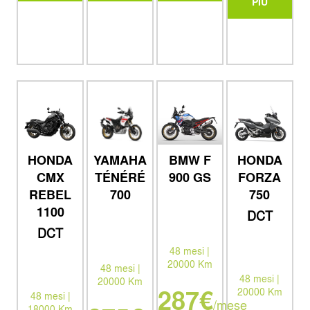
PIÙ
HONDA
YAMAHA
BMW F
HONDA
CMX
TÉNÉRÉ
900 GS
FORZA
REBEL
700
750
1100
DCT
DCT
48 mesi |
20000 Km
48 mesi |
48 mesi |
20000 Km
287€
20000 Km
48 mesi |
/mese
18000 Km