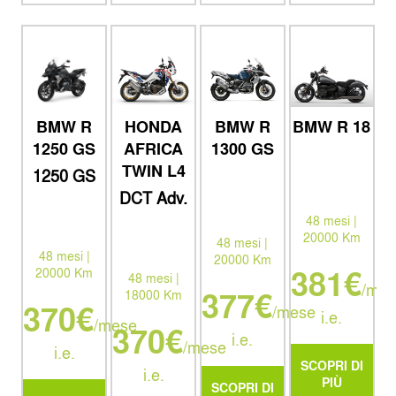
BMW R
HONDA
BMW R
BMW R 18
1250 GS
AFRICA
1300 GS
TWIN L4
1250 GS
DCT Adv.
Sp. ym26
48 mesi |
20000 Km
48 mesi |
48 mesi |
20000 Km
381€
20000 Km
48 mesi |
/mes
377€
18000 Km
370€
/mese
i.e.
/mese
370€
i.e.
/mese
i.e.
SCOPRI DI
i.e.
PIÙ
SCOPRI DI