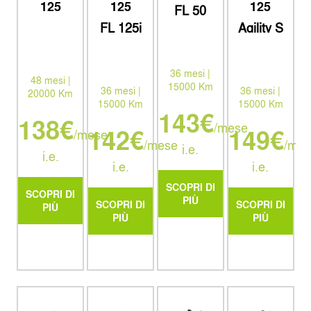
125
125
125
FL 50
ACTIVE
FL 125i
Agility S
ACTIVE
36 mesi |
48 mesi |
15000 Km
36 mesi |
36 mesi |
20000 Km
15000 Km
15000 Km
143€
138€
/mese
142€
149€
/mese
/mese
/mes
i.e.
i.e.
i.e.
i.e.
SCOPRI DI
SCOPRI DI
PIÙ
SCOPRI DI
SCOPRI DI
PIÙ
PIÙ
PIÙ