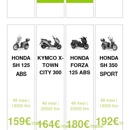
HONDA
KYMCO X-
HONDA
HONDA
SH 125
TOWN
FORZA
SH 350
CITY 300
125 ABS
ABS
SPORT
VETRO GT
bauletto
bauletto
keyless e
keyless e
parabrezza
parabrezza
my 26
ym26
48 mesi |
48 mesi |
48 mesi |
48 mesi |
18000 Km
18000 Km
20000 Km
20000 Km
159€
192€
164€
180€
/mese
/mes
/mese
/mese