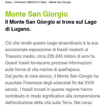
>
>
Home
Patrimoni UNESCO in Italia
Monte San Giorgio
Monte San Giorgio
SERVIZIO CLIENTI
CAGLIARI AEROPORTO
Il Monte San Giorgio si trova sul Lago
SERVIZI INCLUSI
CATANIA AEROPORTO
di Lugano.
SALTA LA FILA
MILANO LINATE
Ciò che rende questo luogo straordinario è la sua
eccezionale esposizione di fossili risalenti al
NOLEGGIO MENSILE
MILANO STAZIONE CENTRALE
Triassico medio, circa 235-245 milioni di anni fa.
Questi fossili forniscono preziose informazioni
NAPOLI CAPODICHINO
sulle forme di vita marine di quell'epoca.
Dal punto di vista storico, il Monte San Giorgio ha
OLBIA
suscitato l'interesse degli scienziati fin dal XVIII
SANT'ANTIMO
secolo. I fossili trovati in questa regione hanno
contribuito in modo significativo alla comprensione
dell'evoluzione della vita sulla Terra. Nel corso