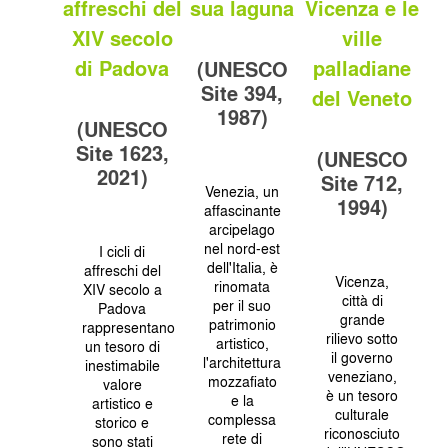
affreschi del
sua laguna
Vicenza e le
XIV secolo
ville
di Padova
palladiane
(UNESCO
Site 394,
del Veneto
1987)
(UNESCO
Site 1623,
(UNESCO
2021)
Site 712,
Venezia, un
1994)
affascinante
arcipelago
nel nord-est
I cicli di
dell'Italia, è
affreschi del
Vicenza,
rinomata
XIV secolo a
città di
per il suo
Padova
grande
patrimonio
rappresentano
rilievo sotto
artistico,
un tesoro di
il governo
l'architettura
inestimabile
veneziano,
mozzafiato
valore
è un tesoro
e la
artistico e
culturale
complessa
storico e
riconosciuto
rete di
sono stati