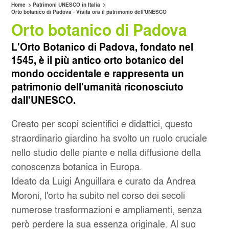
>
>
Home
Patrimoni UNESCO in Italia
Orto botanico di Padova - Visita ora il patrimonio dell'UNESCO
Orto botanico di Padova
SERVIZIO CLIENTI
CAGLIARI AEROPORTO
L'Orto Botanico di Padova, fondato nel
SERVIZI INCLUSI
CATANIA AEROPORTO
1545, è il più antico orto botanico del
mondo occidentale e rappresenta un
SALTA LA FILA
MILANO LINATE
patrimonio dell'umanità riconosciuto
dall'UNESCO.
NOLEGGIO MENSILE
MILANO STAZIONE CENTRALE
Creato per scopi scientifici e didattici, questo
NAPOLI CAPODICHINO
straordinario giardino ha svolto un ruolo cruciale
nello studio delle piante e nella diffusione della
OLBIA
conoscenza botanica in Europa.
Ideato da Luigi Anguillara e curato da Andrea
SANT'ANTIMO
Moroni, l'orto ha subito nel corso dei secoli
numerose trasformazioni e ampliamenti, senza
però perdere la sua essenza originale. Al suo