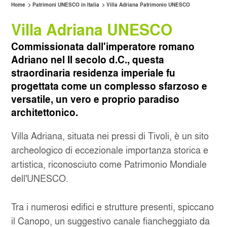
>
>
Home
Patrimoni UNESCO in Italia
Villa Adriana Patrimonio UNESCO
Villa Adriana UNESCO
SERVIZIO CLIENTI
CAGLIARI AEROPORTO
Commissionata dall'imperatore romano
SERVIZI INCLUSI
CATANIA AEROPORTO
Adriano nel II secolo d.C., questa
straordinaria residenza imperiale fu
SALTA LA FILA
MILANO LINATE
progettata come un complesso sfarzoso e
versatile, un vero e proprio paradiso
NOLEGGIO MENSILE
MILANO STAZIONE CENTRALE
architettonico.
Villa Adriana, situata nei pressi di Tivoli, è un sito
NAPOLI CAPODICHINO
archeologico di eccezionale importanza storica e
OLBIA
artistica, riconosciuto come Patrimonio Mondiale
dell'UNESCO.
SANT'ANTIMO
Tra i numerosi edifici e strutture presenti, spiccano
il Canopo, un suggestivo canale fiancheggiato da