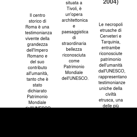
2004)
situata a
Tivoli, è
un'opera
Il centro
architettonica
storico di
Le necropoli
e
Roma è una
etrusche di
paesaggistica
testimonianza
Cerveteri e
di
vivente della
Tarquinia,
straordinaria
grandezza
entrambe
bellezza
dell'Impero
riconosciute
riconosciuta
Romano e
patrimonio
come
del suo
dell'umanità
Patrimonio
contributo
dall'UNESCO,
Mondiale
all'umanità,
rappresentano
dell'UNESCO.
tanto che è
testimonianze
stato
uniche della
dichiarato
civiltà
Patrimonio
etrusca, una
Mondiale
delle più
dell'UNESCO.
antiche e
Con
affascinanti
un'eredità
della storia
che risale a
antica.
più di 2.500
anni, questa