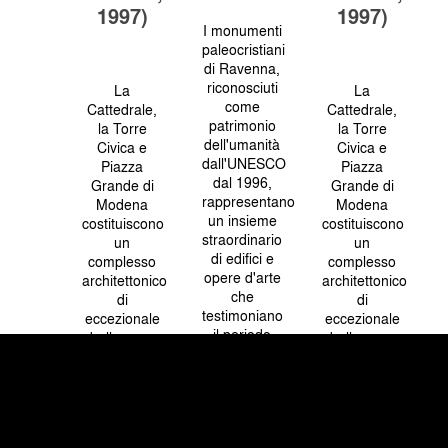
1997)
1997)
I monumenti
paleocristiani
di Ravenna,
riconosciuti
La
La
come
Cattedrale,
Cattedrale,
patrimonio
la Torre
la Torre
dell'umanità
Civica e
Civica e
dall'UNESCO
Piazza
Piazza
dal 1996,
Grande di
Grande di
rappresentano
Modena
Modena
un insieme
costituiscono
costituiscono
straordinario
un
un
di edifici e
complesso
complesso
opere d'arte
architettonico
architettonico
che
di
di
testimoniano
eccezionale
eccezionale
il periodo
bellezza e
bellezza e
cruciale del
valore
valore
passaggio
storico-
storico-
dall'arte
artistico,
artistico,
romana
riconosciuto
riconosciuto
all'arte
come
come
bizantina