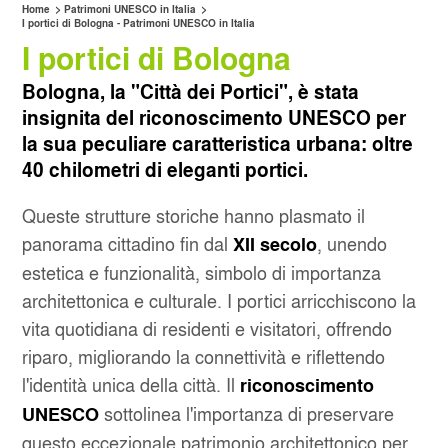
>
>
Home
Patrimoni UNESCO in Italia
I portici di Bologna - Patrimoni UNESCO in Italia
I portici di Bologna
SERVIZIO CLIENTI
CAGLIARI AEROPORTO
Bologna, la "Città dei Portici", è stata
SERVIZI INCLUSI
CATANIA AEROPORTO
insignita del riconoscimento UNESCO per
la sua peculiare caratteristica urbana: oltre
SALTA LA FILA
MILANO LINATE
40 chilometri di eleganti portici.
NOLEGGIO MENSILE
MILANO STAZIONE CENTRALE
Queste strutture storiche hanno plasmato il
panorama cittadino fin dal
, unendo
XII secolo
NAPOLI CAPODICHINO
estetica e funzionalità, simbolo di importanza
architettonica e culturale. I portici arricchiscono la
OLBIA
vita quotidiana di residenti e visitatori, offrendo
riparo, migliorando la connettività e riflettendo
SANT'ANTIMO
l'identità unica della città. Il
riconoscimento
sottolinea l'importanza di preservare
UNESCO
questo eccezionale patrimonio architettonico per