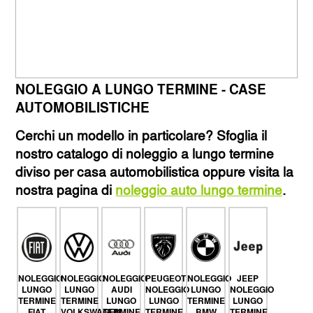
NOLEGGIO A LUNGO TERMINE - CASE
AUTOMOBILISTICHE
Cerchi un modello in particolare? Sfoglia il
nostro catalogo di noleggio a lungo termine
diviso per casa automobilistica oppure visita la
nostra pagina di
noleggio auto lungo termine
.
NOLEGGIO
NOLEGGIO
NOLEGGIO
PEUGEOT
NOLEGGIO
JEEP
LUNGO
LUNGO
AUDI
NOLEGGIO
LUNGO
NOLEGGIO
TERMINE
TERMINE
LUNGO
LUNGO
TERMINE
LUNGO
FIAT
VOLKSWAGEN
TERMINE
TERMINE
BMW
TERMINE