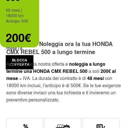
48 mesi |
CUSTOMER SERVICE
CAGLIARI
18000 km
Anticipo 500
SERVICES INCLUDED
CATANIA
200€
Noleggia ora la tua HONDA
SKIP THE LINE
MILAN LINATE
/mese i.e.
CMX REBEL 500 a lungo termine
MONTHLY RENTAL
MILAN CENTRAL STATION
BLOCCA
Approfitta della nostra offerta e
noleggia a lungo
L'OFFERTA
termine una HONDA CMX REBEL 500
a soli
200€ al
NAPLES INTERNATIONAL AIRPORT
mese
+ IVA. La durata del contratto è di
48 mesi
con
18000 km inclusi, l'anticipo è di 500€. Se le tue esigenze
OBIA COSTA SMERALDA
sono diverse inviaci una tua richiesta e ti invieremo un
preventivo personalizzato.
SANT'ANTIMO