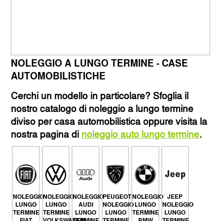
NOLEGGIO A LUNGO TERMINE - CASE
AUTOMOBILISTICHE
Cerchi un modello in particolare? Sfoglia il
nostro catalogo di noleggio a lungo termine
diviso per casa automobilistica oppure visita la
nostra pagina di
noleggio auto lungo termine
.
NOLEGGIO
NOLEGGIO
NOLEGGIO
PEUGEOT
NOLEGGIO
JEEP
LUNGO
LUNGO
AUDI
NOLEGGIO
LUNGO
NOLEGGIO
TERMINE
TERMINE
LUNGO
LUNGO
TERMINE
LUNGO
FIAT
VOLKSWAGEN
TERMINE
TERMINE
BMW
TERMINE