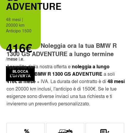
ADVENTURE
CUSTOMER SERVICE
CAGLIARI
48 mesi |
20000 km
Anticipo 1500
SERVICES INCLUDED
CATANIA
416€
Noleggia ora la tua BMW R
SKIP THE LINE
MILAN LINATE
1300 GS ADVENTURE a lungo termine
/mese i.e.
MONTHLY RENTAL
MILAN CENTRAL STATION
Approfitta della nostra offerta e
noleggia a lungo
BLOCCA
termine una BMW R 1300 GS ADVENTURE
a soli
L'OFFERTA
NAPLES INTERNATIONAL AIRPORT
416€ al mese
+ IVA. La durata del contratto è di
48 mesi
con 20000 km inclusi, l'anticipo è di 1500€. Se le tue
OBIA COSTA SMERALDA
esigenze sono diverse inviaci una tua richiesta e ti
invieremo un preventivo personalizzato.
SANT'ANTIMO