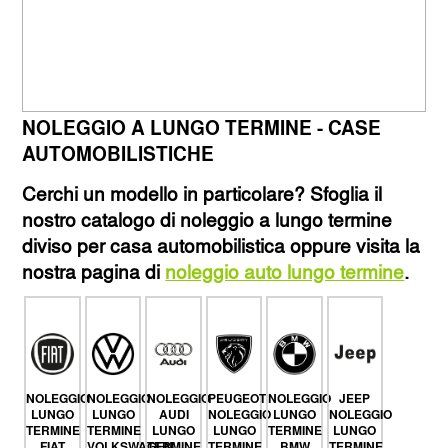
NOLEGGIO A LUNGO TERMINE - CASE
AUTOMOBILISTICHE
Cerchi un modello in particolare? Sfoglia il
nostro catalogo di noleggio a lungo termine
diviso per casa automobilistica oppure visita la
nostra pagina di
noleggio auto lungo termine
.
NOLEGGIO
NOLEGGIO
NOLEGGIO
PEUGEOT
NOLEGGIO
JEEP
LUNGO
LUNGO
AUDI
NOLEGGIO
LUNGO
NOLEGGIO
TERMINE
TERMINE
LUNGO
LUNGO
TERMINE
LUNGO
FIAT
VOLKSWAGEN
TERMINE
TERMINE
BMW
TERMINE