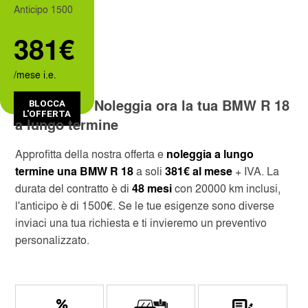
Anticipo 1500
381€
CUSTOMER SERVICE
CAGLIARI
SERVICES INCLUDED
CATANIA
/mese i.e.
Noleggia ora la tua BMW R 18
BLOCCA
SKIP THE LINE
MILAN LINATE
L'OFFERTA
a lungo termine
MONTHLY RENTAL
MILAN CENTRAL STATION
Approfitta della nostra offerta e
noleggia a lungo
termine una BMW R 18
a soli
381€ al mese
+ IVA. La
NAPLES INTERNATIONAL AIRPORT
durata del contratto è di
48 mesi
con 20000 km inclusi,
l'anticipo è di 1500€. Se le tue esigenze sono diverse
OBIA COSTA SMERALDA
inviaci una tua richiesta e ti invieremo un preventivo
personalizzato.
SANT'ANTIMO