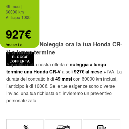
49 mesi |
60000 km
CUSTOMER SERVICE
CAGLIARI
Anticipo 1000
927€
SERVICES INCLUDED
CATANIA
Noleggia ora la tua Honda CR-
/mese i.e.
SKIP THE LINE
MILAN LINATE
V a lungo termine
BLOCCA
MONTHLY RENTAL
MILAN CENTRAL STATION
L'OFFERTA
Approfitta della nostra offerta e
noleggia a lungo
termine una Honda CR-V
a soli
927€ al mese
+ IVA. La
NAPLES INTERNATIONAL AIRPORT
durata del contratto è di
49 mesi
con 60000 km inclusi,
l'anticipo è di 1000€. Se le tue esigenze sono diverse
OBIA COSTA SMERALDA
inviaci una tua richiesta e ti invieremo un preventivo
personalizzato.
SANT'ANTIMO