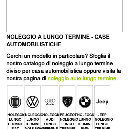
NOLEGGIO A LUNGO TERMINE - CASE
AUTOMOBILISTICHE
Cerchi un modello in particolare? Sfoglia il
nostro catalogo di noleggio a lungo termine
diviso per casa automobilistica oppure visita la
nostra pagina di
noleggio auto lungo termine
.
NOLEGGIO
NOLEGGIO
NOLEGGIO
PEUGEOT
NOLEGGIO
JEEP
LUNGO
LUNGO
AUDI
NOLEGGIO
LUNGO
NOLEGGIO
TERMINE
TERMINE
LUNGO
LUNGO
TERMINE
LUNGO
FIAT
VOLKSWAGEN
TERMINE
TERMINE
BMW
TERMINE