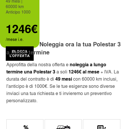
49 mesi |
60000 km
Anticipo 1000
CUSTOMER SERVICE
CAGLIARI
1246€
SERVICES INCLUDED
CATANIA
/mese i.e.
Noleggia ora la tua Polestar 3
SKIP THE LINE
MILAN LINATE
a lungo termine
BLOCCA
L'OFFERTA
MONTHLY RENTAL
MILAN CENTRAL STATION
Approfitta della nostra offerta e
noleggia a lungo
termine una Polestar 3
a soli
1246€ al mese
+ IVA. La
NAPLES INTERNATIONAL AIRPORT
durata del contratto è di
49 mesi
con 60000 km inclusi,
l'anticipo è di 1000€. Se le tue esigenze sono diverse
OBIA COSTA SMERALDA
inviaci una tua richiesta e ti invieremo un preventivo
personalizzato.
SANT'ANTIMO