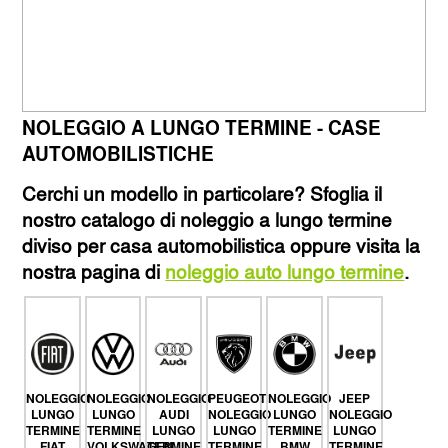
NOLEGGIO A LUNGO TERMINE - CASE
AUTOMOBILISTICHE
Cerchi un modello in particolare? Sfoglia il
nostro catalogo di noleggio a lungo termine
diviso per casa automobilistica oppure visita la
nostra pagina di
noleggio auto lungo termine
.
NOLEGGIO
NOLEGGIO
NOLEGGIO
PEUGEOT
NOLEGGIO
JEEP
LUNGO
LUNGO
AUDI
NOLEGGIO
LUNGO
NOLEGGIO
TERMINE
TERMINE
LUNGO
LUNGO
TERMINE
LUNGO
FIAT
VOLKSWAGEN
TERMINE
TERMINE
BMW
TERMINE