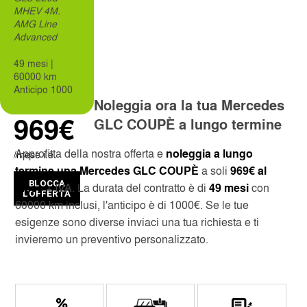
MHEV 4M.
AMG Line
Advanced
CUSTOMER SERVICE
CAGLIARI
49 mesi |
SERVICES INCLUDED
CATANIA
60000 km
Anticipo 1000
Noleggia ora la tua Mercedes
SKIP THE LINE
MILAN LINATE
969€
GLC COUPÈ a lungo termine
MONTHLY RENTAL
MILAN CENTRAL STATION
Approfitta della nostra offerta e
noleggia a lungo
/mese i.e.
termine una Mercedes GLC COUPÈ
a soli
969€ al
NAPLES INTERNATIONAL AIRPORT
BLOCCA
mese
+ IVA. La durata del contratto è di
49 mesi
con
L'OFFERTA
60000 km inclusi, l'anticipo è di 1000€. Se le tue
OBIA COSTA SMERALDA
esigenze sono diverse inviaci una tua richiesta e ti
invieremo un preventivo personalizzato.
SANT'ANTIMO