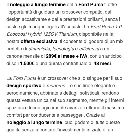
Il
noleggio a lungo termine
della
Ford Puma
ti offre
l'opportunità di guidare un crossover compatto, dal
design accattivante e dalle prestazioni brillanti, senza i
costi e gli impegni legati all'acquisto. La
Ford Puma 1.0
Ecoboost Hybrid 125CV Titanium
, disponibile nella
nostra
offerta esclusiva
, ti consente di godere di un mix
perfetto di
dinamicità, tecnologia
e
efficienza
a un
canone mensile di
289€ al mese + IVA
, con un anticipo
di soli
1.500€
e una durata contrattuale di
48 mesi
.
La
Ford Puma
è un crossover che si distingue per il suo
design sportivo
e
moderno
. Le sue linee eleganti e
aerodinamiche, abbinate a dettagli sofisticati, rendono
questa vettura unica nel suo segmento, mentre gli interni
spaziosi e tecnologicamente avanzati offrono il massimo
comfort per conducente e passeggeri. Grazie al
noleggio a lungo termine
, puoi godere di tutte queste
qualità senza affrontare l’investimento iniziale di un