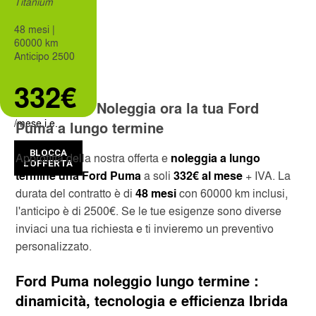
Titanium
48 mesi |
CUSTOMER SERVICE
CAGLIARI
60000 km
Anticipo 2500
SERVICES INCLUDED
CATANIA
332€
Noleggia ora la tua Ford
SKIP THE LINE
MILAN LINATE
/mese i.e.
Puma a lungo termine
MONTHLY RENTAL
MILAN CENTRAL STATION
BLOCCA
Approfitta della nostra offerta e
noleggia a lungo
L'OFFERTA
termine una Ford Puma
a soli
332€ al mese
+ IVA. La
NAPLES INTERNATIONAL AIRPORT
durata del contratto è di
48 mesi
con 60000 km inclusi,
l'anticipo è di 2500€. Se le tue esigenze sono diverse
OBIA COSTA SMERALDA
inviaci una tua richiesta e ti invieremo un preventivo
personalizzato.
SANT'ANTIMO
Ford Puma noleggio lungo termine :
dinamicità, tecnologia e efficienza Ibrida